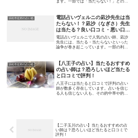
ます。一部では「当たらない！」との声
も聞こえますが、一方で「当たる！」と
驚くほど的中率が高いという意見もあり
ます。本記事では、電話占いヴェルニの
電話占いヴェルニの凪沙先生は当
浜松市近郊の占い処
綾華（あやか）先生に対する口コミを掘
たらない！？凪沙（なぎさ）先生
り下げ、その鑑定の質や的中率について
は当たる？良い口コミ・悪い口コ
検証していきます。
ミ
電話占いヴェルニで人気の占い師、凪沙
先生には、当たる・当たらないといった
論争が巻き起こっています。一部の利用
者は凪沙先生の的確な鑑定に感謝し、ま
た一部には鑑定結果に疑問を持つ声も聞
かれます。本記事では、凪沙先生の魅力
【八王子の占い】当たるおすすめ
浜松市近郊の占い処
や鑑定の特徴、利用者から寄せられた良
の占い師は？恐ろしいほど当たる
い口コミと悪い口コミについて分析しま
と口コミで評判！
す。
八王子には当たると口コミで評判の占い
師が数多く存在しています。占いを信じ
る人も信じない人も、その的中率や的確
さに注目して選びたいところです。一度
の鑑定で多くの人を驚かせる占い師たち
の存在は、多くの人々の関心を集めてい
ます。本記事では、八王子で口コミで広
まる当たる占い師をピックアップし、彼
らの占いの特徴や人気の秘密に迫りま
【二子玉川の占い】当たるおすすめの占
す。
い師は？恐ろしいほど当たると口コミで
評判！