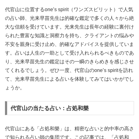
代官山に位置するone’s spirit（ワンズスピリット）で人気
の占い師、光来早苗先生は的確な鑑定で多くの人々から絶
大な信頼を受けています。光来先生は長年の経験に裏付け
られた豊富な知識と洞察力を持ち、クライアントの悩みや
不安を親身に受け止め、的確なアドバイスを提供していま
す。占いは人生の一助として受け入れられるべきものであ
り、光来早苗先生の鑑定はその一瞬のきらめきを感じさせ
てくれるでしょう。ぜひ一度、代官山のone’s spiritを訪れ
て、光来早苗先生による占いを体験してみてはいかがでし
ょうか。
代官山の当たる占い：占処和樂
代官山にある「占処和樂」は、精密な占いと的中率の高さ
で知られる占い師の集団です。この記事では、「占処和