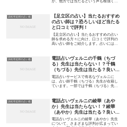
が、他方では当たるという声も根強く存
在しています。その矛盾する口コミの中
で、真実を突き止めるべく、本記事では
紗江子先生の占いに焦点を当て、良い口
【足立区の占い】当たるおすすめ
浜松市近郊の占い処
コミと悪い口コミについて検証します。
の占い師は？恐ろしいほど当たる
占いを利用する人々が抱く期待や不安、
と口コミで評判！
そして紗江子先生がどのような占いスタ
イルで知られているのかを明らかにし、
【足立区の占い】当たるおすすめの占い
読者の皆様に客観的な情報を提供しま
師を求める方々に向け、口コミで評判の
す。
高い占い師をご紹介します。占いには個
人の信念や経験が反映されるため、当た
る占い師を選ぶことは重要です。恐ろし
いほど的中率が高いと称される占い師
電話占いヴェルニの千鶴（ちづ
浜松市近郊の占い処
は、多くの人々から厚い信頼を寄せられ
る）先生は当たらない！？千鶴
ています。この記事では、足立区で注目
（ちづる）先生は当たる？良い口
を集める占い師に焦点を当て、その的中
コミ・悪い口コミを紹介
率やアプローチの特徴、そして占いの結
電話占いサービスで有名なヴェルニに
果に対するリアルな口コミを掲載しま
は、占い師千鶴（ちづる）先生が在籍し
す。
ています。一部では千鶴（ちづる）先生
の鑑定に対して「当たらない」といった
声も聞かれますが、一方で「当たる」と
絶賛する口コミも存在します。本記事で
電話占いヴェルニの綾華（あや
浜松市近郊の占い処
は、電話占いヴェルニの千鶴（ちづる）
か）先生は当たらない！？綾華
先生に焦点を当て、その鑑定の信憑性や
（あやか）先生は当たる？良い口
当たる・当たらないについて探究してい
コミ・悪い口コミを紹介
きます。
電話占いヴェルニの綾華（あやか）先生
について、さまざまな評判が広まってい