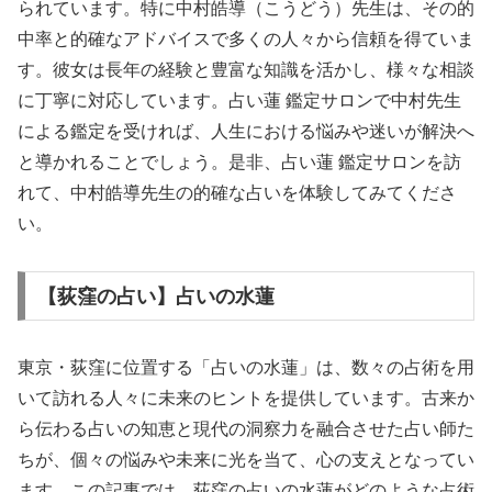
られています。特に中村皓導（こうどう）先生は、その的
中率と的確なアドバイスで多くの人々から信頼を得ていま
す。彼女は長年の経験と豊富な知識を活かし、様々な相談
に丁寧に対応しています。占い蓮 鑑定サロンで中村先生
による鑑定を受ければ、人生における悩みや迷いが解決へ
と導かれることでしょう。是非、占い蓮 鑑定サロンを訪
れて、中村皓導先生の的確な占いを体験してみてくださ
い。
【荻窪の占い】占いの水蓮
東京・荻窪に位置する「占いの水蓮」は、数々の占術を用
いて訪れる人々に未来のヒントを提供しています。古来か
ら伝わる占いの知恵と現代の洞察力を融合させた占い師た
ちが、個々の悩みや未来に光を当て、心の支えとなってい
ます。この記事では、荻窪の占いの水蓮がどのような占術