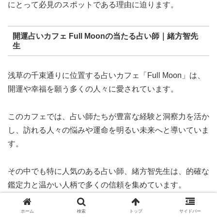
にとって必見のスポットである理由に迫ります。
開運占いカフェ Full Moonの当たる占い師｜緒方智先
生
浅草の千束通りに位置する占いカフェ「Full Moon」は、
開運や幸福を願う多くの人々に愛されています。
このカフェでは、占い師たちが豊富な経験と洞察力を活か
し、訪れる人々の悩みや運命を明るい未来へと導いていま
す。
その中でも特に人気のある占い師、緒方智先生は、的確な
鑑定力と温かい人柄で多くの信頼を集めています。
緒方智先生は、長年の修行と研鑽を積んできた卓越した占
ホーム
検索
トップ
サイドバー