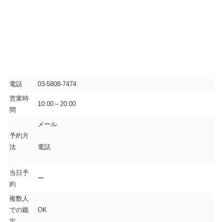
電話
03-5808-7474
営業時
10:00～20:00
間
メール
予約方
法
電話
当日予
ー
約
複数人
での鑑
OK
定